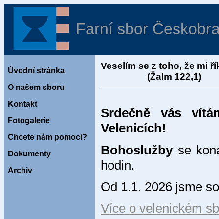
Farní sbor Českobra
Veselím se z toho, že mi
Úvodní stránka
(Žalm 122,1)
O našem sboru
Kontakt
Srdečně vás vít
Fotogalerie
Velenicích!
Chcete nám pomoci?
Bohoslužby
se kona
Dokumenty
hodin.
Archiv
Od 1.1. 2026 jsme s
Více o velenickém sb