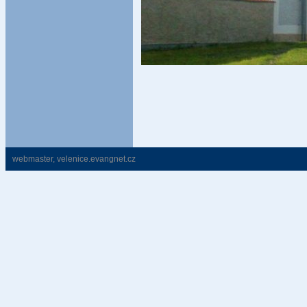
webmaster
,
velenice.evangnet.cz